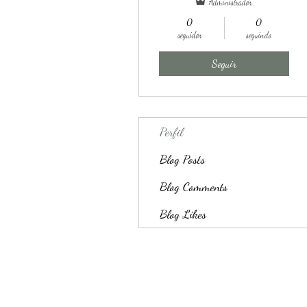
Administrador
0
0
seguidor
seguindo
Seguir
Perfil
Blog Posts
Blog Comments
Blog Likes